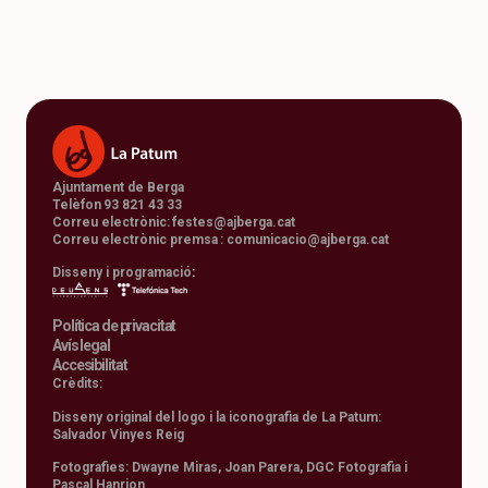
Ajuntament de Berga
Telèfon 93 821 43 33
Correu electrònic:
festes@ajberga.cat
Correu electrònic premsa :
comunicacio@ajberga.cat
Disseny i programació
:
Política de privacitat
Avís legal
Accesibilitat
Crèdits:
Disseny original del logo i la iconografia de La Patum:
Salvador Vinyes Reig
Fotografies: Dwayne Miras, Joan Parera, DGC Fotografia i
Pascal Hanrion