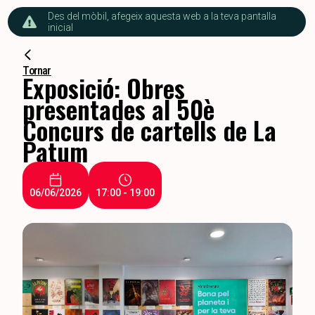
Des del mòbil, afegeix aquesta web a la teva pantalla
inicial
Tornar
Exposició: Obres
presentades al 50è
Concurs de cartells de La
Patum
06/06/2026
17:00 - 19:00