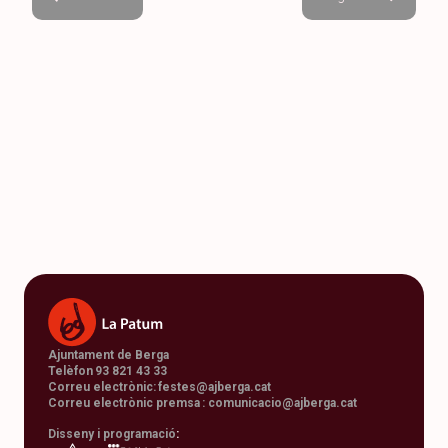
Ajuntament de Berga
Telèfon 93 821 43 33
Correu electrònic:
festes@ajberga.cat
Correu electrònic premsa :
comunicacio@ajberga.cat
Disseny i programació
: