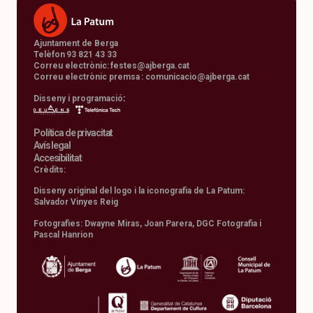
Ajuntament de Berga
Telèfon 93 821 43 33
Correu electrònic:
festes@ajberga.cat
Correu electrònic premsa :
comunicacio@ajberga.cat
Disseny i programació
:
Política de privacitat
Avís legal
Accesibilitat
Crèdits:
Disseny original del logo i la iconografia de La Patum:
Salvador Vinyes Reig
Fotografies: Dwayne Miras, Joan Parera, DGC Fotografia i
Pascal Hanrion