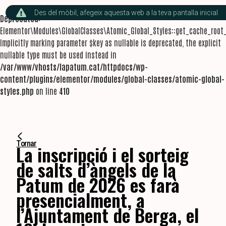
Des del mòbil, afegeix aquesta web a la teva pantalla inicial
Deprecated
:
Elementor\Modules\GlobalClasses\Atomic_Global_Styles::get_cache_root_
Implicitly marking parameter $key as nullable is deprecated, the explicit
nullable type must be used instead in
/var/www/vhosts/lapatum.cat/httpdocs/wp-
content/plugins/elementor/modules/global-classes/atomic-global-
styles.php
on line
410
Tornar
La inscripció i el sorteig
de salts d’àngels de la
Patum de 2026 es farà
presencialment, a
l’Ajuntament de Berga, el