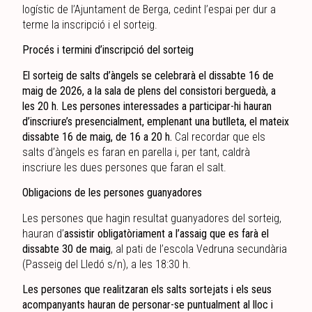
logístic de l’Ajuntament de Berga, cedint l’espai per dur a
terme la inscripció i el sorteig.
Procés i termini d’inscripció del sorteig
El sorteig de salts d’àngels se celebrarà el dissabte 16 de
maig de 2026, a la sala de plens del consistori berguedà, a
les 20 h. Les persones interessades a participar-hi hauran
d’inscriure’s presencialment, emplenant una butlleta, el mateix
dissabte 16 de maig, de 16 a 20 h.
Cal recordar que els
salts d’àngels es faran en parella i, per tant, caldrà
inscriure les dues persones que faran el salt.
Obligacions de les persones guanyadores
Les persones que hagin resultat guanyadores del sorteig,
hauran d’
assistir obligatòriament a l’assaig que es farà el
dissabte 30 de maig
, al pati de l’escola Vedruna secundària
(Passeig del Lledó s/n), a les 18:30 h.
Les persones que realitzaran els salts sortejats i els seus
acompanyants hauran de personar-se puntualment al lloc i