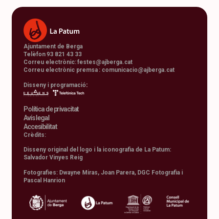
Ajuntament de Berga
Telèfon 93 821 43 33
Correu electrònic:
festes@ajberga.cat
Correu electrònic premsa :
comunicacio@ajberga.cat
Disseny i programació
:
Política de privacitat
Avís legal
Accesibilitat
Crèdits:
Disseny original del logo i la iconografia de La Patum:
Salvador Vinyes Reig
Fotografies: Dwayne Miras, Joan Parera, DGC Fotografia i
Pascal Hanrion