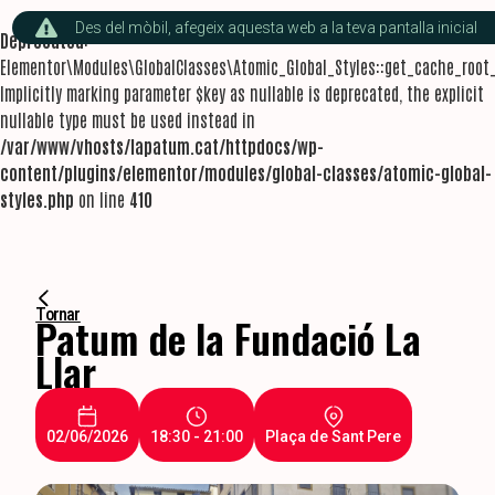
Des del mòbil, afegeix aquesta web a la teva pantalla inicial
Deprecated
:
Elementor\Modules\GlobalClasses\Atomic_Global_Styles::get_cache_root_
Implicitly marking parameter $key as nullable is deprecated, the explicit
nullable type must be used instead in
/var/www/vhosts/lapatum.cat/httpdocs/wp-
content/plugins/elementor/modules/global-classes/atomic-global-
styles.php
on line
410
Tornar
Patum de la Fundació La
Llar
02/06/2026
18:30 - 21:00
Plaça de Sant Pere