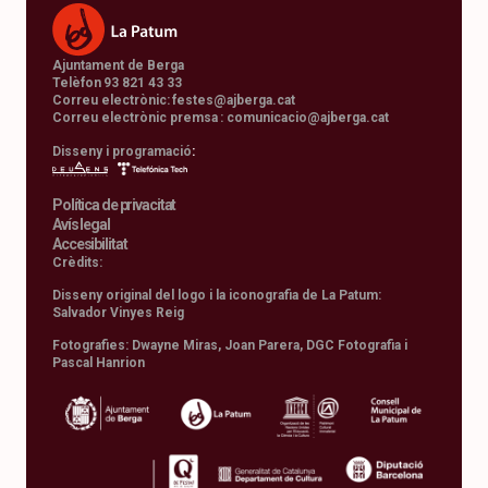
Ajuntament de Berga
Telèfon 93 821 43 33
Correu electrònic:
festes@ajberga.cat
Correu electrònic premsa :
comunicacio@ajberga.cat
Disseny i programació
:
Política de privacitat
Avís legal
Accesibilitat
Crèdits:
Disseny original del logo i la iconografia de La Patum:
Salvador Vinyes Reig
Fotografies: Dwayne Miras, Joan Parera, DGC Fotografia i
Pascal Hanrion