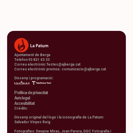
Ajuntament de Berga
Telèfon 93 821 43 33
Correu electrònic:
festes@ajberga.cat
Correu electrònic premsa :
comunicacio@ajberga.cat
Disseny i programació
:
Política de privacitat
Avís legal
Accesibilitat
Crèdits:
Disseny original del logo i la iconografia de La Patum:
Salvador Vinyes Reig
Fotografies: Dwayne Miras, Joan Parera, DGC Fotografia i