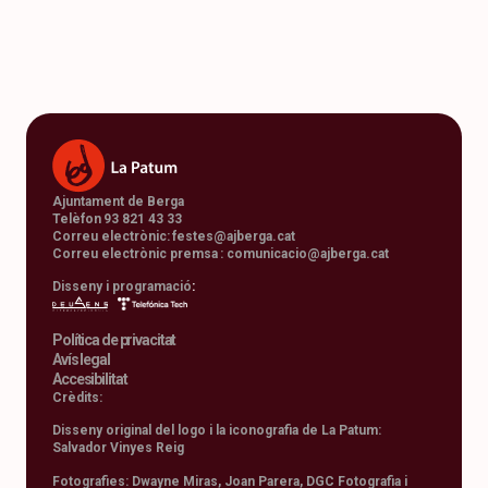
Ajuntament de Berga
Telèfon 93 821 43 33
Correu electrònic:
festes@ajberga.cat
Correu electrònic premsa :
comunicacio@ajberga.cat
Disseny i programació
:
Política de privacitat
Avís legal
Accesibilitat
Crèdits:
Disseny original del logo i la iconografia de La Patum:
Salvador Vinyes Reig
Fotografies: Dwayne Miras, Joan Parera, DGC Fotografia i