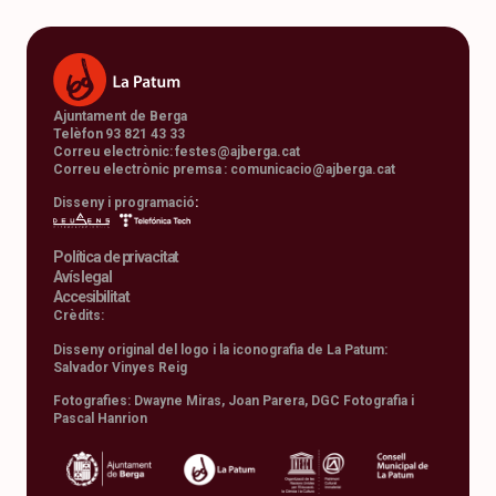
Ajuntament de Berga
Telèfon 93 821 43 33
Correu electrònic:
festes@ajberga.cat
Correu electrònic premsa :
comunicacio@ajberga.cat
Disseny i programació
:
Política de privacitat
Avís legal
Accesibilitat
Crèdits:
Disseny original del logo i la iconografia de La Patum:
Salvador Vinyes Reig
Fotografies: Dwayne Miras, Joan Parera, DGC Fotografia i
Pascal Hanrion