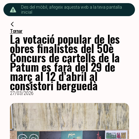
Des del mòbil, afegeix aquesta web a la teva pantalla
inicial
Tornar
La votació popular de les
obres finalistes del 50è
Concurs de cartells de la
Patum es farà del 29 de
març al 12 d’abril al
consistori berguedà
27/03/2026