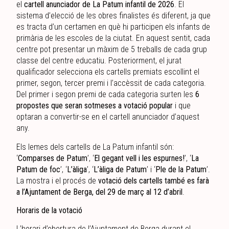
el
cartell anunciador de La Patum infantil de 2026
. El
sistema d’elecció de les obres finalistes és diferent, ja que
es tracta d’un certamen en què hi participen els infants de
primària de les escoles de la ciutat. En aquest sentit, cada
centre pot presentar un màxim de 5 treballs de cada grup
classe del centre educatiu. Posteriorment, el jurat
qualificador selecciona els cartells premiats escollint el
primer, segon, tercer premi i l’accèssit de cada categoria.
Del primer i segon premi de cada categoria surten les
6
propostes que seran sotmeses a votació popular
i que
optaran a convertir-se en el cartell anunciador d’aquest
any.
Els lemes dels cartells de La Patum infantil són:
‘
Comparses de Patum
’, ‘
El gegant vell i les espurnes!
’, ‘
La
Patum de foc
’, ‘
L’àliga
’, ‘
L’àliga de Patum
’ i ‘
Ple de la Patum
’.
La mostra i el procés de
votació dels cartells també es farà
a l’Ajuntament de Berga, del 29 de març al 12 d’abril
.
Horaris de la votació
L’horari d’obertura de l’Ajuntament de Berga durant el