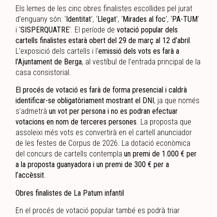
Els lemes de les cinc obres finalistes escollides pel jurat
d’enguany són: ‘
Identitat
’, ‘
Llegat
’, ‘
Mirades al foc
’, ‘
PA-TUM
’
i ‘
SISPERQUATRE
’. El període de
votació popular dels
cartells finalistes estarà obert del 29 de març al 12 d’abril
.
L’exposició dels cartells i l’
emissió dels vots es farà a
l’Ajuntament de Berga
, al vestíbul de l’entrada principal de la
casa consistorial.
El procés de votació es farà de forma presencial i caldrà
identificar-se obligatòriament mostrant el DNI
, ja que només
s’admetrà
un vot per persona i no es podran efectuar
votacions en nom de terceres persones
. La proposta que
assoleixi més vots es convertirà en el cartell anunciador
de les festes de Corpus de 2026. La dotació econòmica
del concurs de cartells contempla
un premi de 1.000 € per
a la proposta guanyadora i un premi de 300 € per a
l’accèssit
.
Obres finalistes de La Patum infantil
En el procés de votació popular també es podrà triar