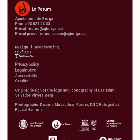
Ajuntament de Berga
Phone 93 821 43 33
E-mail:
festes@ajberga.cat
E-mail press :
comunicacio@ajberga.cat
Design i programming: 
Privacy policy
Legal notice
Accessibility
Credits:
Original design of the logo and iconography of La Patum:
Salvador Vinyes Reig
Photographs: Dwayne Miras, Joan Parera, DGC Fotografia i
Pascal Hanrion