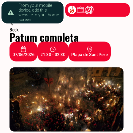
From your mobile
device, add this
website to your home
screen.
Back
Patum completa
07/06/2026
21:30 - 02:30
Plaça de Sant Pere