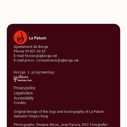
Ajuntament de Berga
Phone 93 821 43 33
E-mail:
festes@ajberga.cat
E-mail press :
comunicacio@ajberga.cat
Design i programming: 
Privacy policy
Legal notice
Accessibility
Credits:
Original design of the logo and iconography of La Patum:
Salvador Vinyes Reig
Photographs: Dwayne Miras, Joan Parera, DGC Fotografia i