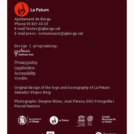
Ajuntament de Berga
Phone 93 821 43 33
E-mail:
festes@ajberga.cat
E-mail press :
comunicacio@ajberga.cat
Design i programming: 
Privacy policy
Legal notice
Accessibility
Credits:
Original design of the logo and iconography of La Patum:
Salvador Vinyes Reig
Photographs: Dwayne Miras, Joan Parera, DGC Fotografia i
Pascal Hanrion