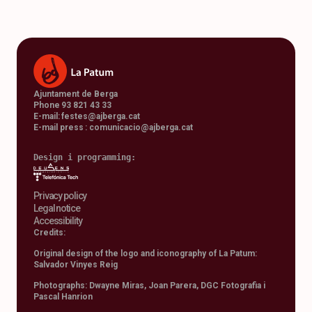
Ajuntament de Berga
Phone 93 821 43 33
E-mail:
festes@ajberga.cat
E-mail press :
comunicacio@ajberga.cat
Design i programming: 
Privacy policy
Legal notice
Accessibility
Credits:
Original design of the logo and iconography of La Patum:
Salvador Vinyes Reig
Photographs: Dwayne Miras, Joan Parera, DGC Fotografia i
Pascal Hanrion