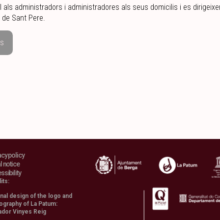
l als administradors i administradores als seus domicilis i es dirigeix
a de Sant Pere.
us
acy policy
l notice
ssibility
its:
inal design of the logo and
ography of La Patum:
ador Vinyes Reig