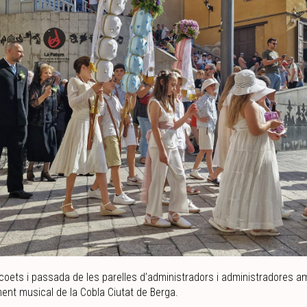
oets i passada de les parelles d’administradors i administradores a
nt musical de la Cobla Ciutat de Berga.