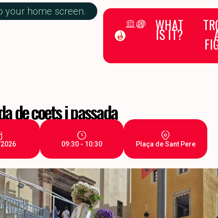
to your home screen.
WHAT
TR
IS IT?
FI
a de coets i passada
/2026
09:30 - 10:30
Plaça de Sant Pere