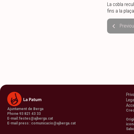
La cobla recul
fins a la plaç
Previo
Priv
Lega
Acce
Ajuntament de Berga
Cred
Phone 93 821 43 33
E-mail:
festes@ajberga.cat
Orig
E-mail press :
comunicacio@ajberga.cat
icon
Salv